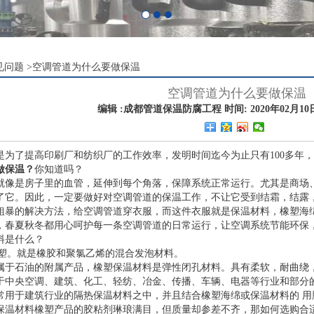
见问题
>
空调管道为什么要做保温
空调管道为什么要做保温
编辑 :成都管道保温防腐工程 时间: 2020年02月10日 
是为了提高印刷厂和纺织厂的工作效率，发明时间迄今为止只有100多年
做保温？
你知道吗？
就像是房子里的血管，延伸到每个角落，保障系统正常运行。尤其是商场
了它。因此，一定要做好对空调管道的保温工作，不让它受到结霜，结露
粗暴的解决方法，给空调管道穿衣服，而这件衣服就是保温材料，橡塑海
，春夏秋冬都用心呵护每一条空调管道的日常运行，让空调系统节能环保
料是什么？
泡橡塑。就是橡胶和聚氯乙烯的混合发泡材料。
属于石油的附属产品，橡塑保温材料是弹性闭孔材料。具有柔软，耐曲绕
于中央空调、建筑、化工、轻纺、冶金、传播、车辆、电器等行业和部分
常用于建筑行业的隔热保温材料之中，并且结合橡塑海绵或保温材料的 用
保温材料橡塑产品的胶粘剂琳琅满目，但质量却参差不齐，那如何选购合适