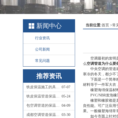
新闻中心
当前位置:
首页
>
常
行业资讯
公司新闻
空调最初的发明
常见问题
么
空调管道为什么要
中央空调的管道
寒冷的冬天，都少不
推荐资讯
下面是一个简单
材料等于一件军大衣
铁皮保温施工的具体步骤有哪些？
07-07
橡塑海绵保温材
PVC/NBR发
铁皮保温管道保温施工的具体流程是怎样的？
05-24
橡塑和橡胶都是
包空调管道的保温材料叫什么
04-09
良性能。可广泛应用
果。一般橡塑海绵常
成都空调管道保温施工队联系人
03-30
如今市面上针对