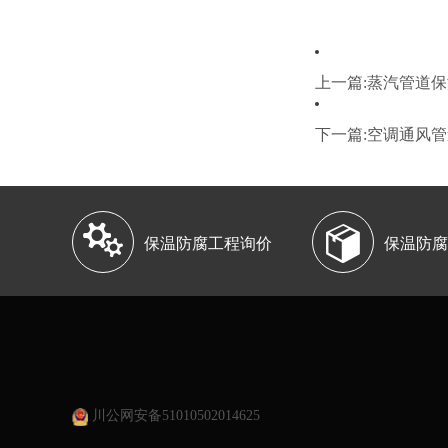
上一篇:蒸汽管道
下一篇:空调通风


保温防腐工程询价
保温防腐
川公网安备51010502014625