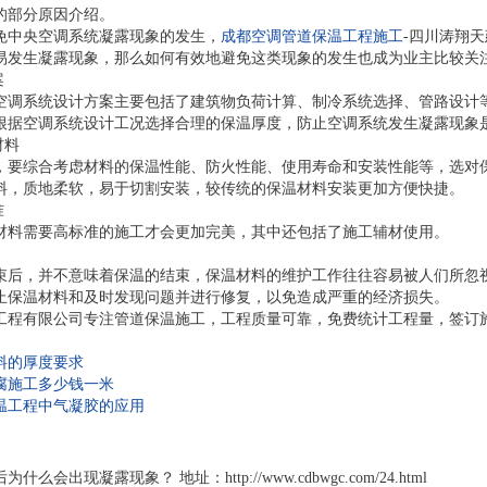
的部分原因介绍。
免中央空调系统凝露现象的发生，
成都空调管道保温工程施工
-四川涛翔
易发生凝露现象，那么如何有效地避免这类现象的发生也成为业主比较关
案
空调系统设计方案主要包括了建筑物负荷计算、制冷系统选择、管路设计
根据空调系统设计工况选择合理的保温厚度，防止空调系统发生凝露现象
材料
，要综合考虑材料的保温性能、防火性能、使用寿命和安装性能等，选对
料，质地柔软，易于切割安装，较传统的保温材料安装更加方便快捷。
准
材料需要高标准的施工才会更加完美，其中还包括了施工辅材使用。
束后，并不意味着保温的结束，保温材料的维护工作往往容易被人们所忽
止保温材料和及时发现问题并进行修复，以免造成严重的经济损失。
工程有限公司专注管道保温施工，工程质量可靠，免费统计工程量，签订
料的厚度要求
腐施工多少钱一米
温工程中气凝胶的应用
会出现凝露现象？ 地址：http://www.cdbwgc.com/24.html