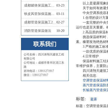
以上是凝露现象
成都罐体保温施工队联系人
03-23
关于如何有效避
中央空调系统容
铁皮风管加保温施工怎么做
03-11
1.合理的设计方
成都管道保温施工2026四川涛翔天管道保温施工
02-27
一套完整的中央
运行也是至关重要。
消防管道保温做法
10-20
2.高品质的保温
挑选保温材料时
素。橡塑发泡绝热材
联系我们
3.严格的施工标
一款优质的保温
公司名称：四川涛翔天建筑工程
4.日常维护
有限公司
保温材料施工结
公司地址：成都市青羊区清江东
常维护保养，主要防
路
四川涛翔天建筑
咨询电话：13911271917
微信：13911271917
相关信息:
空调管道保温材
蒸汽管道保温防
长输蒸汽管道保
标签:
凝露
标题：空调管道保温后为什么