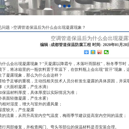
见问题
>
空调管道保温后为什么会出现凝露现象？
空调管道保温后为什么会出现凝露
编辑 :成都管道保温防腐工程 时间: 2020年01月28日 
为什么会出现凝露现象？“天凝露以降霜兮，木落叶而陨枝”，秋冬季节时
境下，将冰箱里的一瓶饮料置于常温下，在饮料瓶上会出现“冒汗”现象，
生了凝露现象，那么为什么会这样？
要给予足够的重视，主动找相关技术人员分析发生凝露的具体原因，并采
够（大面积凝露，产生水滴）
加保温材料厚度，具体厚度以实际情况为准；
外表面轻微凝露，产生水雾）
的相对湿度，增大与室外的通风量；
湿度较大，产生凝露
质的流量，从而升高室内空气温度，梅雨季节建议提高室内空间的温度；
进行局部修复，并检查阀门、弯头等部位的保温材料是否安装合理。