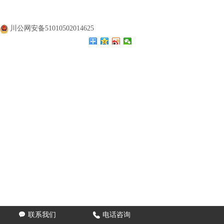
公司名称：
四川涛翔天建筑工程有限公司
公司地址：
四川成都
备案号：
蜀ICP备20000477号
川公网安备51010502014625

联系我们

电话咨询