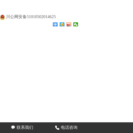
公司名称：
四川涛翔天建筑工程有限公司
公司地址：
四川成都
备案号：
蜀ICP备20000477号
川公网安备51010502014625

联系我们

电话咨询