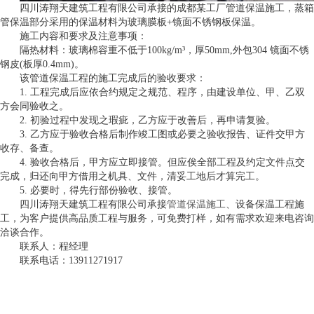
四川涛翔天建筑工程有限公司承接的成都某工厂管道保温施工，蒸箱
管保温部分采用的保温材料为玻璃膜板+镜面不锈钢板保温。
施工内容和要求及注意事项：
隔
热材料：玻璃棉容重不低于100kg/m³，厚50mm,外包304 镜面不锈
钢皮(板厚0.4mm)。
该管道保温工程的施工完成后的
验收要求：
1. 工程完成后应依合约规定之规范、程序，由建设单位、甲、乙双
方会同验收之。
2. 初验过程中发现之瑕疵，乙方应于改善后，再申请复验。
3. 乙方应于验收合格后制作竣工图或必要之验收报告、证件交甲方
收存、备查。
4. 验收合格后，甲方应立即接管。但应俟全部工程及约定文件点交
完成，归还向甲方
借用之机具、文件，清妥工地后才算完工。
5. 必要时，得先行部份验收、接管。
四川涛翔天建筑工程有限公司承接
管道保温施工
、设备保温工程施
工，为客户提供高品质工程与服务，可免费打样，如有需求欢迎来电咨询
洽谈合作。
联系人：程经理
联系电话：13911271917