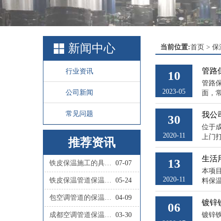
新闻中心
当前位置:
首页
>
保
管路
行业资讯
10
管路
2023-05
公司新闻
面，
常见问题
我公
30
位于
2020-11
上门
推荐资讯
生活
13
铁皮保温施工的具体步骤有哪些？
07-07
本项
2020-11
铁皮保温管道保温施工的具体流程是怎样的？
05-24
料保
包空调管道的保温材料叫什么
04-09
镀锌
06
成都空调管道保温施工队联系人
03-30
镀锌