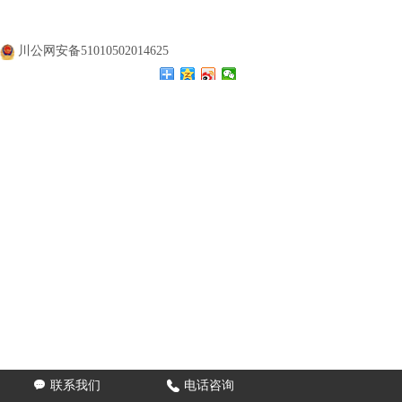
公司名称：
四川涛翔天建筑工程有限公司
公司地址：
四川成都
备案号：
蜀ICP备20000477号
川公网安备51010502014625

联系我们

电话咨询