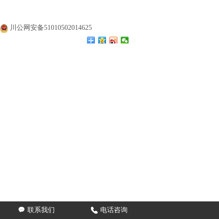
公司名称：
四川涛翔天建筑工程有限公司
公司地址：
四川成都
备案号：
蜀ICP备20000477号
川公网安备51010502014625

联系我们

电话咨询