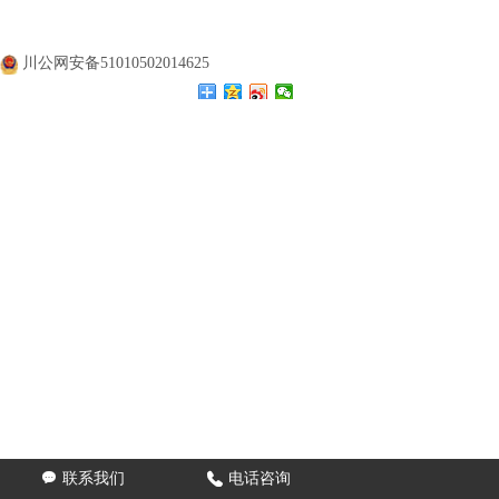
公司名称：
四川涛翔天建筑工程有限公司
公司地址：
四川成都
备案号：
蜀ICP备20000477号
川公网安备51010502014625

联系我们

电话咨询