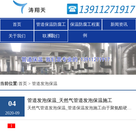
首页
管道保温防腐工
保温防腐工程案
新闻资讯
程
例
关于我们
联系我们
Nex
当前位置:
首页
>
管道发泡保温
管道发泡保温_天然气管道发泡保温施工
04
天然气管道发泡保温_管道保温发泡施工由于聚氨酯硬质泡沫保温层紧密地粘结在管道外皮，隔绝了空气和水的渗入，能起到良好的防腐作用。同时它的发泡孔都是闭合的，吸水性很小。具有良好的防腐、绝缘和机械性能。...
2020-09
1