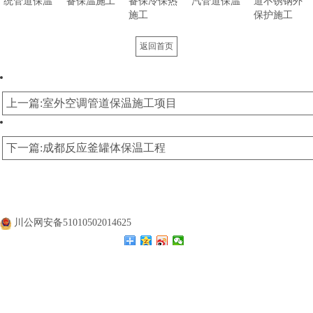
统管道保温
备保温施工
备保冷保热
汽管道保温
道不锈钢外
施工
保护施工
返回首页
上一篇:室外空调管道保温施工项目
下一篇:成都反应釜罐体保温工程
公司名称：
四川涛翔天建筑工程有限公司
公司地址：
四川成都
备案号：
蜀ICP备20000477号
川公网安备51010502014625