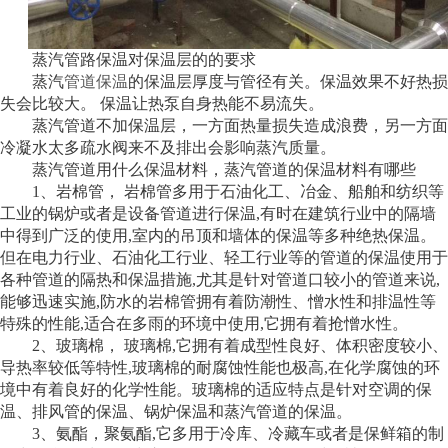
蒸汽管路保温对保温层的的要求
蒸汽
管道保温
的保温层厚度与管径有关。保温效果不好热损
失会比较大。 保温让热泵自身热能不易流失。
蒸汽管道不加保温层，一方面热量损失造成浪费，另一方面
冷凝水太多疏水阀来不及排出会影响蒸汽质量。
蒸汽管道用什么保温材料，蒸汽管道的保温材料有哪些
1、岩棉管， 岩棉管多用于石油化工、冶金、船舶和纺织等
工业的锅炉或者是设备管道进行保温,有时在建筑行业中的隔墙
中得到广泛的使用,室内的吊顶和墙体的保温等多种绝热保温。
但在电力行业、石油化工行业、轻工行业等的管道的保温使用于
各种管道的隔热和保温措施,尤其是针对管道口较小的管道来说,
能够迅速实施,防水的岩棉管拥有着防潮性、憎水性和排温性等
特殊的性能,适合在多雨的环境中使用,它拥有着抢憎水性。
2、玻璃棉， 玻璃棉,它拥有着成型性良好、体积密度较小、
导热率较低等特性,玻璃棉的耐腐蚀性能也极高,在化学腐蚀的环
境中有着良好的化学性能。玻璃棉的适应特点是针对空调的保
温、排风管的保温、锅炉保温和蒸汽管道的保温。
3、氨酯，聚氨酯,它多用于冷库、冷藏车或者是保鲜箱的制