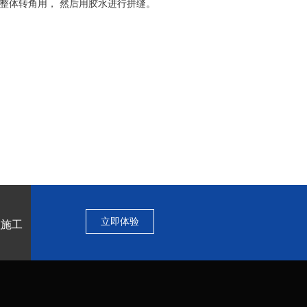
作为整体转角用， 然后用胶水进行拼缝
。
立即体验
程施工