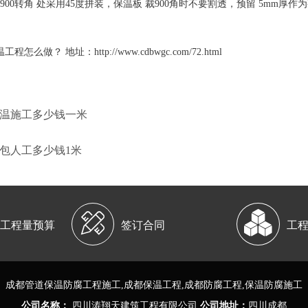
900转角 处采用45度拼装，保温板 裁900角时不要割透，预留 5mm厚
做？ 地址：http://www.cdbwgc.com/72.html
保温施工多少钱一米
清包人工多少钱1米


工程量预算
签订合同
工
成都
管道保温防腐工程施工
,成都保温工程,成都防腐工程,
保温防腐施工
公司名称：
四川涛翔天建筑工程有限公司
公司地址：
四川成都