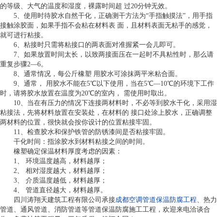
的等级、大气的温度和湿度，裸露时间超 过20分钟无效。
5、使用时待胶水自然干化，正确测干方法为“手指触摸法”，用手指
接触涂胶面，如果手指不会粘在材料表 面，且材料表面无粘手的感觉，
就可进行粘接。
6、粘接时只需将粘接口的两表面对准握紧一会儿即可。
7、如果放置时间太长，以致两接面压在一起时不具粘性时，那么请
重复步骤2—6。
8、通常情况，每公斤橡塑 用胶水可涂抹两平米粘合面。
9、通常， 用胶水不能在5℃以下使用，当在5℃—10℃的环境下工作
时，请将胶水放置在温度为20℃的室内， 需使用时取出。
10、当在有压力的情况下连接两材料时，不必等到胶水干化，采用湿
粘接法，先将材料放置在安装处，在材料的 接口处涂上胶水，正确调整
两材料的位置，很快就会按你设计的位置粘接牢固。
11、检查胶水和保护铁管的防锈漆间是否粘接牢固。
干化时间：指涂胶水到材料粘接之间的时间。
橡塑确定保温材料厚度考虑的因素：
1、 环境温度越高，材料越厚；
2、 相对湿度越大，材料越厚；
3、 介质温度越低，材料越厚；
4、 管道直径越大，材料越厚。
四川涛翔天建筑工程有限公司承接
成都空调管道保温防腐工程
、热力
管道、通风管道、消防管道等管道保温防腐施工工程，欢迎来电洽谈合