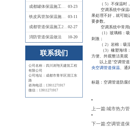
（ 5）不保温
成都罐体保温施工队联系人
03-23
空调系统中保温
果处理不好，就可能
铁皮风管加保温施工怎么做
03-11
要参数。
成都管道保温施工2026四川涛翔天管道保温施工
02-27
空调系统中常用
（1）玻璃棉：
消防管道保温做法
10-20
刺激；
（ 2）岩棉：
（3）橡塑海绵
联系我们
方便、外观整洁美观
以上是“空调管
公司名称：四川涛翔天建筑工程
央空调管道保温
、通
有限公司
公司地址：成都市青羊区清江东
路
标题：空调管道防腐保温都要做
咨询电话：13911271917
微信：13911271917
上一篇:城市热力
下一篇:空调管道