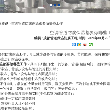
业资讯
>
空调管道防腐保温都要做哪些工作
空调管道防腐保温都要做哪些
编辑 :成都管道保温防腐工程 时间: 2020年01月26日 
要的防腐保温工作，可以减少设备与管道的冷损失、节约能源、保持和发
)应进行保温或保冷。
温都要做哪些工作
？具有下列情形之一的设备、管道(包括阀门、管附件等
低于常温，需减少设备与管道的冷损失时；
于常温，需防止设备与管道表面凝露时；
介质在生产和输送过程中温升或汽化时；
道不保冷时，散发的冷量会对房间温、湿度参数产生不利影响或不安全因
一的设备、管道（包括管件、阀门等）应进行保温：
的外表面温度高于50℃时(不包括室内供暖管道)；
须保证一定状态或参数时；
，热损耗量大且不经济时；
设在有冻结危险场所时；