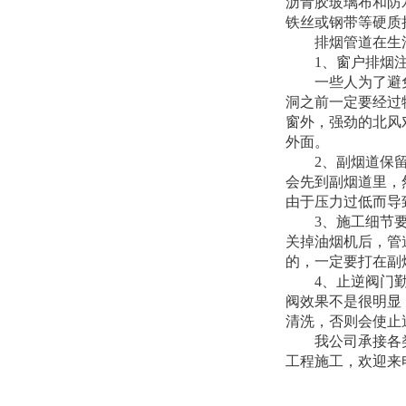
沥青胶玻璃布和防
铁丝或钢带等硬质
排烟管道在生
1、窗户排烟
一些人为了避
洞之前一定要经过
窗外，强劲的北风
外面。
2、副烟道保
会先到副烟道里，
由于压力过低而导
3、施工细节
关掉油烟机后，管
的，一定要打在副
4、止逆阀门
阀效果不是很明显
清洗，否则会使止
我公司承接各
工程施工，欢迎来