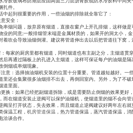
水冷胶玻璃布防潮层应由两面三刀层沥青胶或防水冷胶料中间夹
捆扎件。
活中起到很重要的作用，一些油烟的排除就全靠它了：
注意安全：
免串烟问题，放弃原有烟道，直接在窗户上开孔排烟，这样做是
物业的同意;一般排烟管末端是金属材质的，如果开的洞太小，
对着吹会导致油烟倒灌。建议将管道伸出去以后把管道往下窝，
留：每家的厨房里都有烟道，同时烟道也有主副之分，主烟道贯
然后再通过隔板上的孔进入主烟道，这样可保证每户的油烟是隔
致倒烟或串烟现象。
要注意：选择抽油烟机安装的位置十分重要。管道越短越好。一
道里还会集聚很多油烟排不出去，再倒回室内。另外，为了不破
烟道里面。
勤更换：如果已经把副烟道拆除，或是需要防止倒烟的效果更好
，而在烟道安装止逆阀可以保护油烟机，使烟道里的烟不会向管
逆阀呈打开状态，失去效果，而且烟道止逆阀建议好两年左右就
类保温工程，
机房管道保温
，热力管道保温，蒸汽管道保温，消
电洽谈合作。