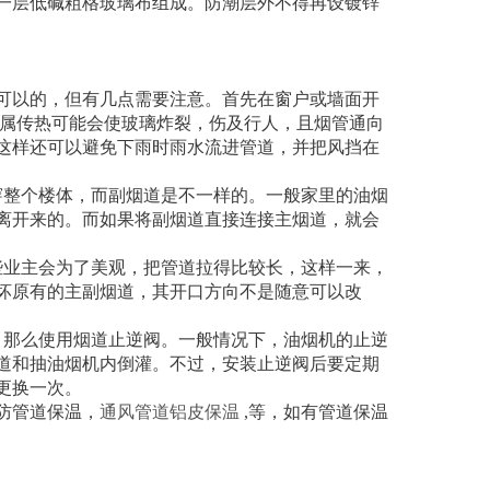
一层低碱粗格玻璃布组成。防潮层外不得再设镀锌
可以的，但有几点需要注意。首先在窗户或墙面开
金属传热可能会使玻璃炸裂，伤及行人，且烟管通向
这样还可以避免下雨时雨水流进管道，并把风挡在
穿整个楼体，而副烟道是不一样的。一般家里的油烟
离开来的。而如果将副烟道直接连接主烟道，就会
些业主会为了美观，把管道拉得比较长，这样一来，
坏原有的主副烟道，其开口方向不是随意可以改
，那么使用烟道止逆阀。一般情况下，油烟机的止逆
道和抽油烟机内倒灌。不过，安装止逆阀后要定期
更换一次。
防管道保温，
通风管道铝皮保温
,等，如有管道保温