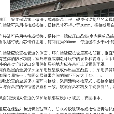
施工，管道保温施工做法，
成都保温工程
，硬质保温制品的金属
向接缝可采用插接或搭接，搭接尺寸不得少于30mm。插接缝用
向接缝可采用搭接或插接，搭接时一端应压出凸筋(室内用单凸筋，
自攻螺钉或抽芯铆钉固定，钉间距为200mm，每道缝不少于4
向接缝应设置在管道的侧面，环向接缝应按坡度高搭低茬，垂直
有整体的防水功能，室外布置或潮湿环境中的设备和管道，应采
外的吊架管部穿出金属保护层的地方应在吊杆上设置防雨罩。
罐保温层的金属保护层采用压型板或作出垂直凸筋，并采用弹簧
加固金属箍带，加固金属箍带之间的间距不应大于450mm。
膨胀设置的金属保护层环向接缝，采用活动搭接形式，搭接余量按
应与保温层的伸缩缝设置相一致。软质保温材料及半硬质制品，活
截面矩形烟风管道的保护层顶部应设排水坡度，双面排水。
道应在保温外包沥青胶玻璃布、防水冷胶玻璃布或改性沥青油毡