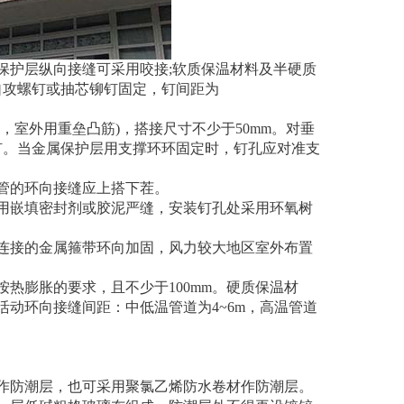
保护层纵向接缝可采用咬接;软质保温材料及半硬质
自攻螺钉或抽芯铆钉固定，钉间距为
室外用重垒凸筋)，搭接尺寸不少于50mm。对垂
个钉。当金属保护层用支撑环环固定时，钉孔应对准支
管的环向接缝应上搭下茬。
用嵌填密封剂或胶泥严缝，安装钉孔处采用环氧树
连接的金属箍带环向加固，风力较大地区室外布置
热膨胀的要求，且不少于100mm。硬质保温材
动环向接缝间距：中低温管道为4~6m，高温管道
作防潮层，也可采用聚氯乙烯防水卷材作防潮层。