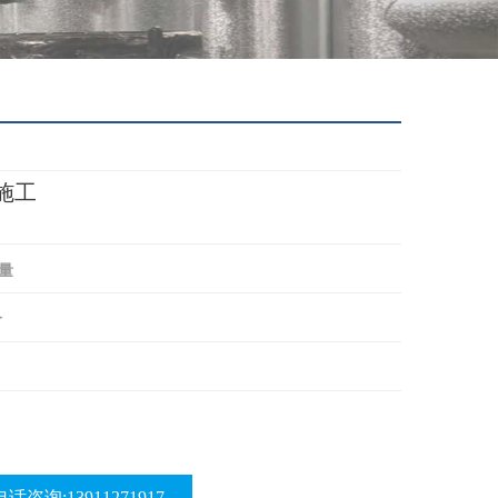
施工
量
价
电话咨询:13911271917