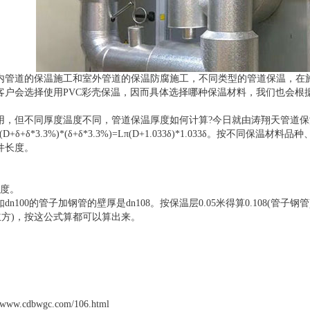
内管道的保温施工和室外管道的保温防腐施工，不同类型的管道保温，在
客户会选择使用PVC彩壳保温，因而具体选择哪种保温材料，我们也会根
用，但不同厚度温度不同，管道保温厚度如何计算?今日就由涛翔天管道
D+δ+δ*3.3%)*(δ+δ*3.3%)=Lπ(D+1.033δ)*1.033δ。
件长度。
厚度。
n100的管子加钢管的壁厚是dn108。按保温层0.05米得算0.108(管子钢管)加
米这些立方)，按这公式算都可以算出来。
w.cdbwgc.com/106.html