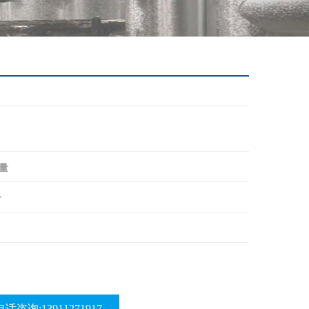
量
价
电话咨询:13911271917